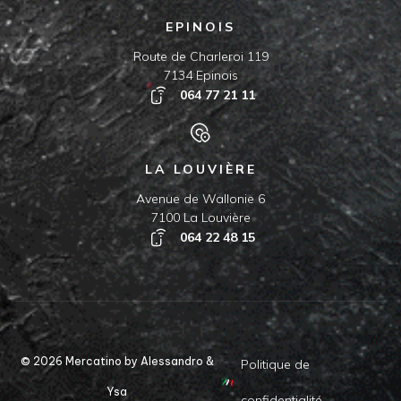
EPINOIS
Route de Charleroi 119
7134 Epinois
064 77 21 11
LA LOUVIÈRE
Avenue de Wallonie 6
7100 La Louvière
064 22 48 15
© 2026 Mercatino by Alessandro &
Politique de
Ysa
confidentialité