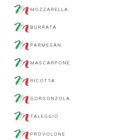
MOZZARELLA
BURRATA
PARMESAN
MASCARPONE
RICOTTA
GORGONZOLA
TALEGGIO
PROVOLONE