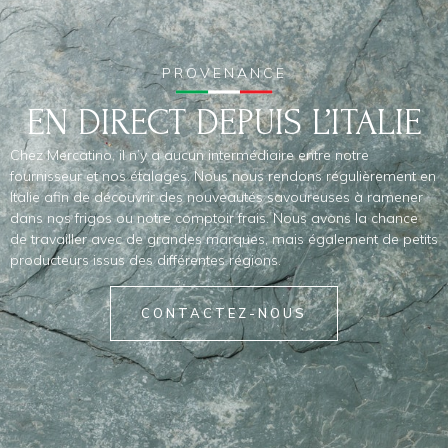
PROVENANCE
EN DIRECT DEPUIS L’ITALIE
Chez Mercatino, il n’y a aucun intermédiaire entre notre
fournisseur et nos étalages. Nous nous rendons régulièrement en
Italie afin de découvrir des nouveautés savoureuses à ramener
dans nos frigos ou notre comptoir frais. Nous avons la chance
de travailler avec de grandes marques, mais également de petits
producteurs issus des différentes régions.
CONTACTEZ-NOUS